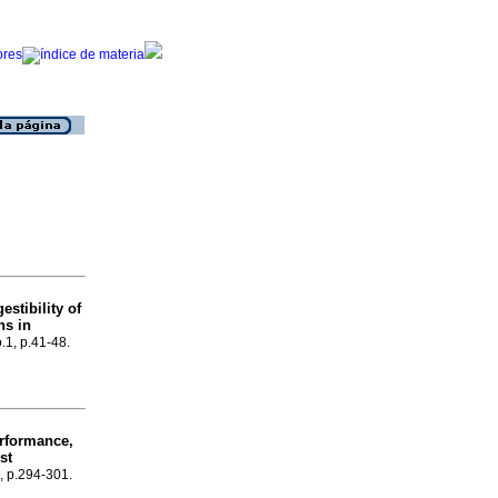
estibility of
ns in
o.1, p.41-48.
erformance,
st
3, p.294-301.