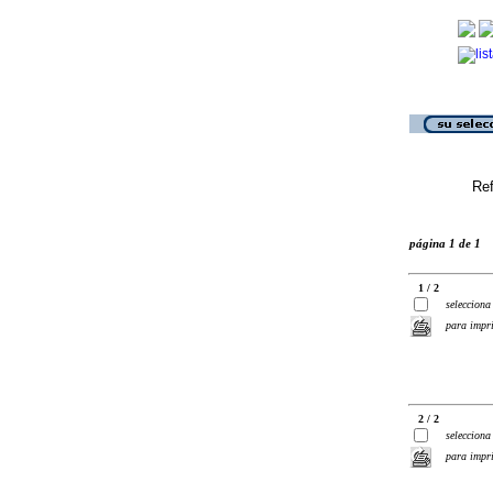
Ref
página 1 de 1
1 / 2
selecciona
para impr
2 / 2
selecciona
para impr