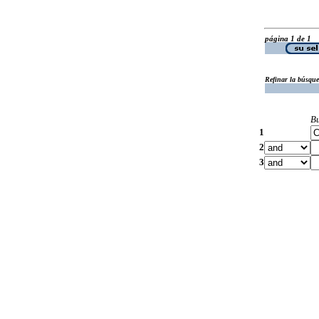
página 1 de 1
Refinar la búsqu
B
1
2
3