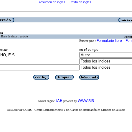
resumen en inglés
texto en inglés
·
·
eda
Base de datos :
article
Formu
Formulario libre
For
Buscar por :
uscar
en el campo
iAH
WWWISIS
Search engine:
powered by
BIREME/OPS/OMS - Centro Latinoamericano y del Caribe de Información en Ciencias de la Salud