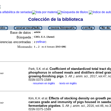
Colección de la biblioteca
Base de datos :
article
Búsqueda :
CHO, E.S. [Autor]
erencias encontradas :
refinar
2
[
]
Mostrando:
1 .. 2
en el formato [
ISO 690
]
Coefficient of standardized total tract dig
Park, S.K. et al.
phosphorus in oilseed meals and distillers dried grai
imir
growing-finishing pigs
.
S. Afr. j. anim. sci.
, 2017, vol.47, n
ISSN 0375-1589
resumen en inglés
texto en inglés
·
·
Effects of stocking density on growth p
Kim, K.H. et al.
carcass grade and immunity of pigs housed in sawdu
imir
fermentative pigsties
.
S. Afr. j. anim. sci.
, 2016, vol.46, no.
ISSN 0375-1589