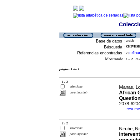
Colecció
Base de datos :
article
Búsqueda :
CHIVESE,
Referencias encontradas :
refina
2
[
Mostrando:
1 .. 2
en el
página 1 de 1
1 / 2
selecciona
Manas, Lor
African 
para imprimir
Question
2078-620
resume
·
2 / 2
selecciona
Ncube, No
interven
para imprimir
prescrib