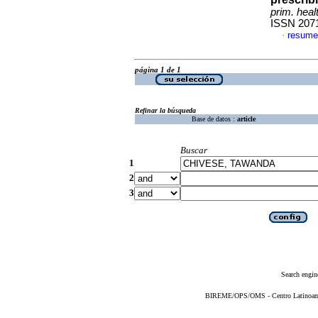
prim. heal
ISSN 207
resume
·
página 1 de 1
Refinar la búsqueda
Base de datos :
article
Buscar
1
2
3
Search engin
BIREME/OPS/OMS - Centro Latinoameri