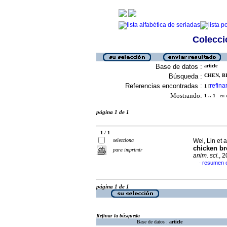
Colecció
Base de datos :
article
Búsqueda :
CHEN, BI
Referencias encontradas :
refina
1
[
Mostrando:
1 .. 1
en el
página 1 de 1
1 / 1
selecciona
Wei, Lin et a
chicken br
para imprimir
anim. sci.
, 
resumen e
·
página 1 de 1
Refinar la búsqueda
Base de datos :
article