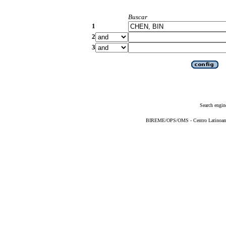
Buscar
1
2
3
Search engin
BIREME/OPS/OMS - Centro Latinoameri