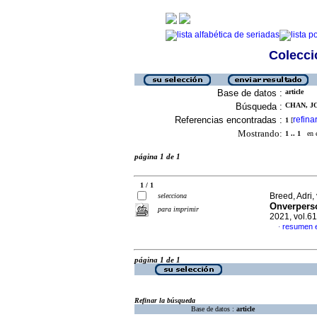
Colecció
Base de datos :
article
Búsqueda :
CHAN, JO
Referencias encontradas :
refina
1
[
Mostrando:
1 .. 1
en el
página 1 de 1
1 / 1
Breed, Adri
selecciona
Onverperso
para imprimir
2021, vol.6
resumen 
·
página 1 de 1
Refinar la búsqueda
Base de datos :
article