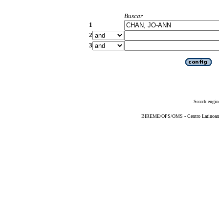
Buscar
1
2
3
Search engin
BIREME/OPS/OMS - Centro Latinoameri