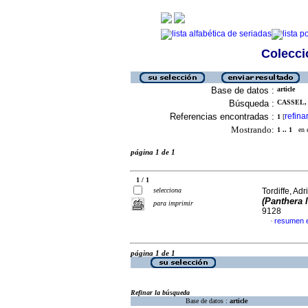
Colecció
Base de datos :
article
Búsqueda :
CASSEL, 
Referencias encontradas :
refina
1
[
Mostrando:
1 .. 1
en el
página 1 de 1
1 / 1
selecciona
Tordiffe, Adr
(Panthera 
para imprimir
9128
resumen e
·
página 1 de 1
Refinar la búsqueda
Base de datos :
article