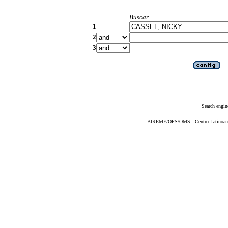
Buscar
1
2
3
Search engin
BIREME/OPS/OMS - Centro Latinoameri