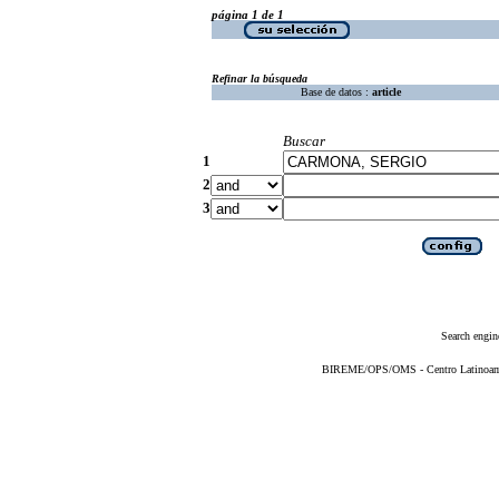
página 1 de 1
Refinar la búsqueda
Base de datos :
article
Buscar
1
2
3
Search engin
BIREME/OPS/OMS - Centro Latinoameri