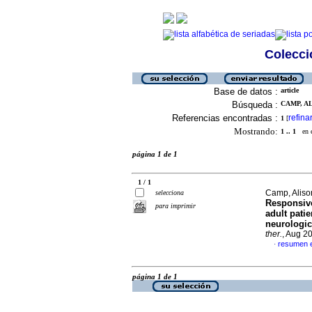
Colecció
Base de datos :
article
Búsqueda :
CAMP, AL
Referencias encontradas :
refina
1
[
Mostrando:
1 .. 1
en el
página 1 de 1
1 / 1
Camp, Aliso
selecciona
Responsive
para imprimir
adult patie
neurologica
ther.
, Aug 2
resumen e
·
página 1 de 1