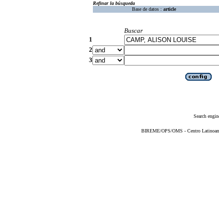
Refinar la búsqueda
Base de datos :
article
Buscar
1
2
3
Search engin
BIREME/OPS/OMS - Centro Latinoameri