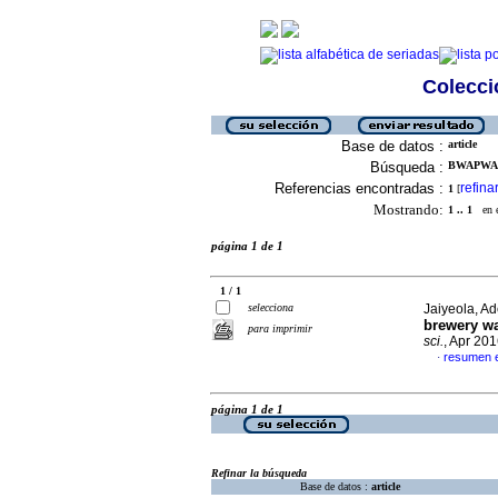
Colecció
Base de datos :
article
Búsqueda :
BWAPWA, 
Referencias encontradas :
refina
1
[
Mostrando:
1 .. 1
en el
página 1 de 1
1 / 1
selecciona
Jaiyeola, A
brewery wa
para imprimir
sci.
, Apr 201
resumen e
·
página 1 de 1
Refinar la búsqueda
Base de datos :
article