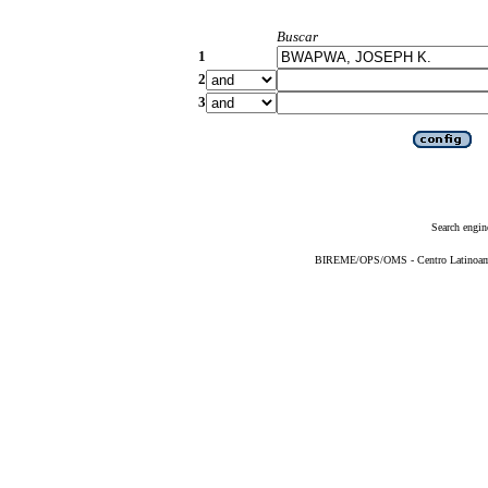
Buscar
1
2
3
Search engin
BIREME/OPS/OMS - Centro Latinoameri