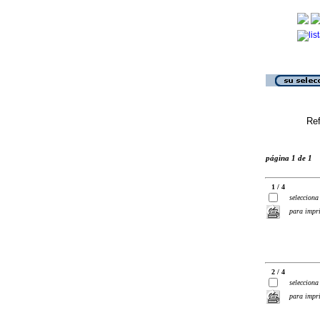
Ref
página 1 de 1
1 / 4
selecciona
para impr
2 / 4
selecciona
para impr