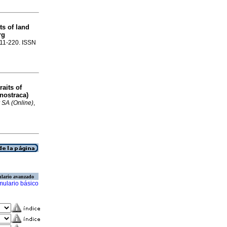
ts of land
rg
.211-220. ISSN
raits of
nostraca)
 SA (Online)
,
lario avanzado
mulario básico