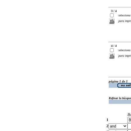
3 / 4
selecciona
para impr
4 / 4
selecciona
para impr
página 1 de 1
Refinar la búsqu
B
1
2