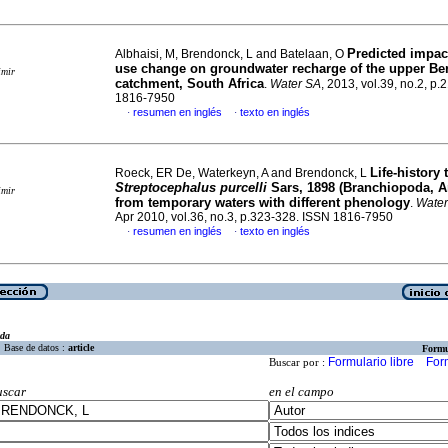
Predicted impac
Albhaisi, M, Brendonck, L and Batelaan, O
use change on groundwater recharge of the upper Be
imir
catchment, South Africa
.
Water SA
, 2013, vol.39, no.2, p
1816-7950
resumen en inglés
texto en inglés
·
·
Life-history t
Roeck, ER De, Waterkeyn, A and Brendonck, L
Streptocephalus purcelli
Sars, 1898 (Branchiopoda, A
imir
from temporary waters with different phenology
.
Water
Apr 2010, vol.36, no.3, p.323-328. ISSN 1816-7950
resumen en inglés
texto en inglés
·
·
eda
Base de datos :
article
Formu
Formulario libre
For
Buscar por :
uscar
en el campo