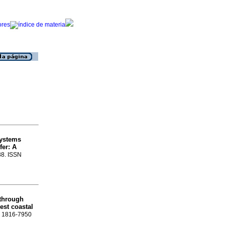
systems
fer: A
-88. ISSN
kthrough
est coastal
SN 1816-7950