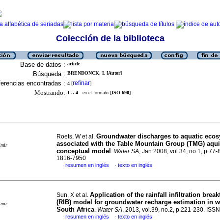
Colección de la biblioteca
Base de datos :
article
Búsqueda :
BRENDONCK, L [Autor]
erencias encontradas :
refinar
4
[
]
Mostrando:
1 .. 4
en el formato [
ISO 690
]
Groundwater discharges to aquatic eco
Roets, W et al.
associated with the Table Mountain Group (TMG) aqui
imir
conceptual model
.
Water SA
, Jan 2008, vol.34, no.1, p.77
1816-7950
resumen en inglés
texto en inglés
·
·
Application of the rainfall infiltration brea
Sun, X et al.
(RIB) model for groundwater recharge estimation in w
imir
South Africa
.
Water SA
, 2013, vol.39, no.2, p.221-230. IS
resumen en inglés
texto en inglés
·
·