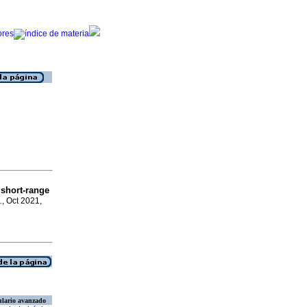
 short-range
.
, Oct 2021,
lario avanzado