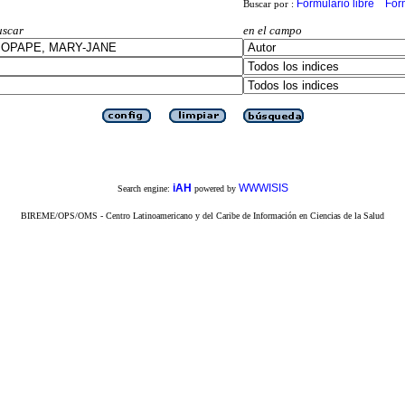
Formulario libre
For
Buscar por :
uscar
en el campo
iAH
WWWISIS
Search engine:
powered by
BIREME/OPS/OMS - Centro Latinoamericano y del Caribe de Información en Ciencias de la Salud