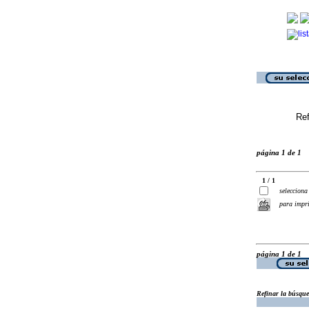
Ref
página 1 de 1
1 / 1
selecciona
para impr
página 1 de 1
Refinar la búsqu