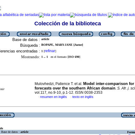
Colección de la biblioteca
Base de datos :
article
Búsqueda :
BOPAPE, MARY-JANE [Autor]
erencias encontradas :
refinar
1
[
]
Mostrando:
1 .. 1
en el formato [
ISO 690
]
Model inter-comparison for
Mulovhedzi, Patience T. et al.
forecasts over the southern African domain
.
S. Afr. j. sci
imir
vol.117, no.9-10, p.1-12. ISSN 0038-2353
resumen en inglés
texto en inglés
·
·
eda
Base de datos :
article
Formu