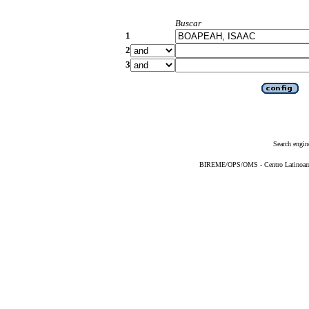
Buscar
1
2
3
Search engin
BIREME/OPS/OMS - Centro Latinoameri