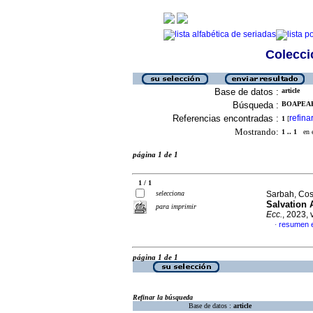
Colecció
Base de datos :
article
Búsqueda :
BOAPEAH,
Referencias encontradas :
refina
1
[
Mostrando:
1 .. 1
en el
página 1 de 1
1 / 1
selecciona
Sarbah, Co
Salvation
para imprimir
Ecc.
, 2023, 
resumen e
·
página 1 de 1
Refinar la búsqueda
Base de datos :
article