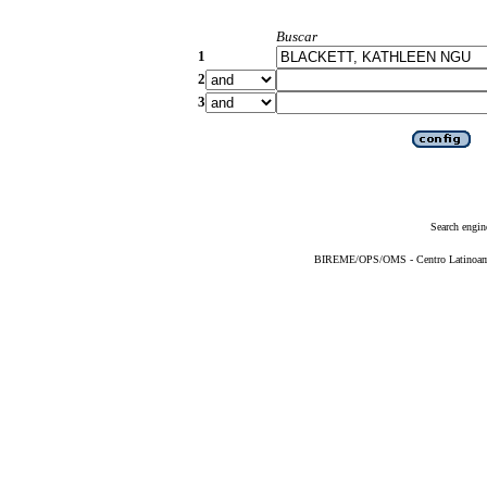
Buscar
1
2
3
Search engin
BIREME/OPS/OMS - Centro Latinoameri