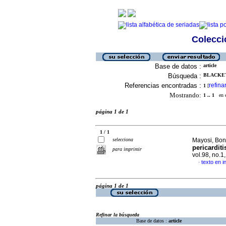
Colecció
Base de datos :
article
Búsqueda :
BLACKET
Referencias encontradas :
refina
1
[
Mostrando:
1 .. 1
en el
página 1 de 1
1 / 1
selecciona
Mayosi, Bon
pericardit
para imprimir
vol.98, no.
texto en i
·
página 1 de 1
Refinar la búsqueda
Base de datos :
article