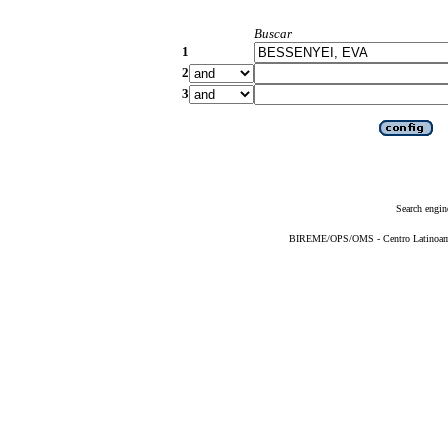
Buscar
1
2
3
Search engin
BIREME/OPS/OMS - Centro Latinoameri