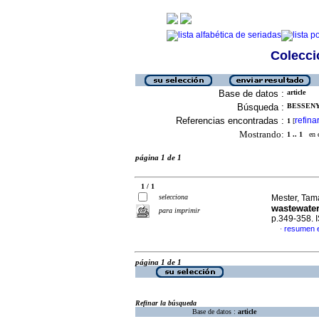
Colecció
Base de datos :
article
Búsqueda :
BESSENYE
Referencias encontradas :
refina
1
[
Mostrando:
1 .. 1
en el
página 1 de 1
1 / 1
selecciona
Mester, Tamá
wastewater
para imprimir
p.349-358.
resumen e
·
página 1 de 1
Refinar la búsqueda
Base de datos :
article