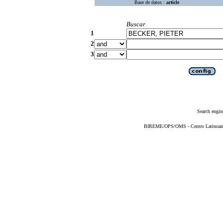
Base de datos :
article
Buscar
1
2
3
Search engin
BIREME/OPS/OMS - Centro Latinoameri