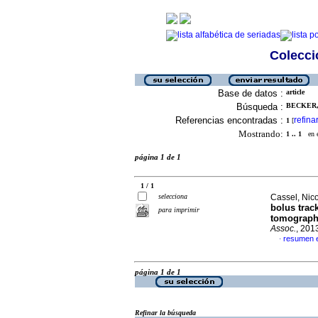
Colecció
Base de datos :
article
Búsqueda :
BECKER, 
Referencias encontradas :
refina
1
[
Mostrando:
1 .. 1
en el
página 1 de 1
1 / 1
selecciona
Cassel, Nico
bolus trac
para imprimir
tomography
Assoc.
, 201
resumen e
·
página 1 de 1
Refinar la búsqueda