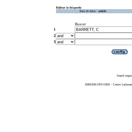
Refinar la búsqueda
Base de datos :
article
Buscar
1
2
3
Search engin
BIREME/OPS/OMS - Centro Latinoameri