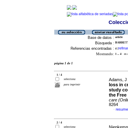
Colecció
Base de datos :
article
Búsqueda :
BARRETT,
Referencias encontradas :
refina
4
[
Mostrando:
1 .. 4
en el
página 1 de 1
1 / 4
selecciona
Adams, J 
loss in c
para imprimir
study co
the Free
care (Onli
8264
resume
·
2 / 4
Nienkempe
selecciona