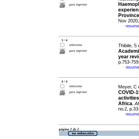
Haemopha
para imprimir
experienc
Province
Nov 2020,
resume
·
3 / 4
selecciona
Thibile, S 
Academic
para imprimir
year rev
p.753-759
resume
·
4 / 4
selecciona
Meyer, C e
COVID-19
para imprimir
activitie
Africa
.
Af
no.2, p.3
resume
·
página 1 de 1