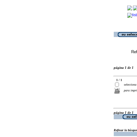
Ref
página 1 de 1
1 / 1
selecciona
para impr
página 1 de 1
Refinar la búsqu