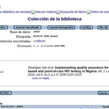
Colección de la biblioteca
Base de datos :
article
Búsqueda :
BANGO, JIDE [Autor]
erencias encontradas :
refinar
1
[
]
Mostrando:
1 .. 1
en el formato [
ISO 690
]
Implementing quality assurance for 
Abubakar, Ado et al.
based and point-of-care HIV testing in Nigeria
.
Afr. J. 
imir
2016, vol.5, no.2, p.1-5. ISSN 2225-2010
texto en inglés
·
eda
Base de datos :
article
Formu