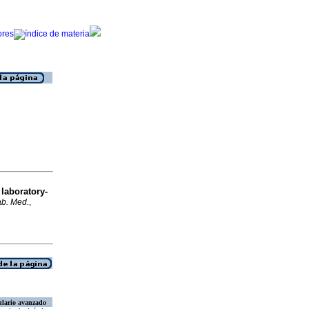
laboratory-
Lab. Med.
,
lario avanzado