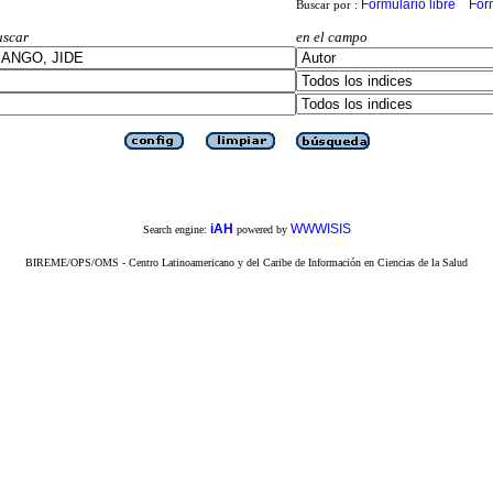
Formulario libre
For
Buscar por :
uscar
en el campo
iAH
WWWISIS
Search engine:
powered by
BIREME/OPS/OMS - Centro Latinoamericano y del Caribe de Información en Ciencias de la Salud