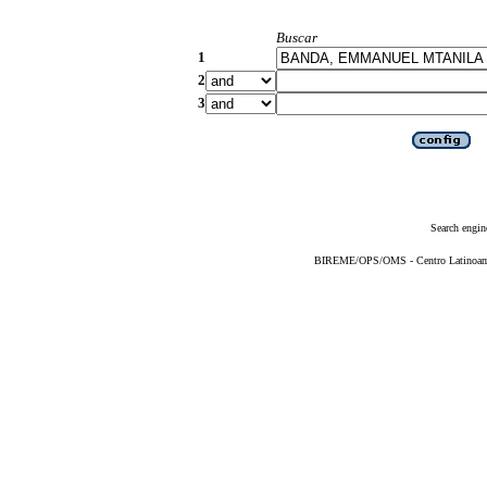
Buscar
1
2
3
Search engin
BIREME/OPS/OMS - Centro Latinoameri