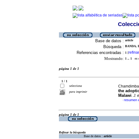
Colecció
Base de datos :
article
Búsqueda :
BANDA, 
Referencias encontradas :
refina
1
[
Mostrando:
1 .. 1
en el
página 1 de 1
1 / 1
selecciona
Chamdimba,
the adopti
para imprimir
Malawi
.
J. 
resumen e
·
página 1 de 1
Refinar la búsqueda
Base de datos :
article