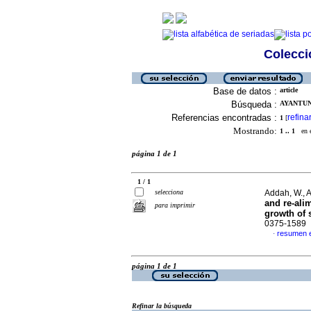
Colecció
Base de datos :
article
Búsqueda :
AYANTUND
Referencias encontradas :
refina
1
[
Mostrando:
1 .. 1
en el
página 1 de 1
1 / 1
selecciona
Addah, W., 
and re-ali
para imprimir
growth of 
0375-1589
resumen e
·
página 1 de 1
Refinar la búsqueda