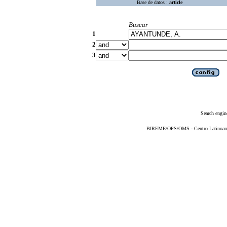
Base de datos :
article
Buscar
1
2
3
Search engin
BIREME/OPS/OMS - Centro Latinoameri