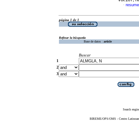
resume
·
página 1 de 1
Refinar la búsqueda
Base de datos :
article
Buscar
1
2
3
Search engin
BIREME/OPS/OMS - Centro Latinoameri