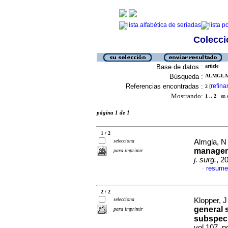
Colecció
Base de datos :
article
Búsqueda :
ALMGLA, 
Referencias encontradas :
refina
2
[
Mostrando:
1 .. 2
en el
página 1 de 1
1 / 2
selecciona
Almgla, N 
manageme
para imprimir
j. surg.
, 2
resume
·
2 / 2
selecciona
Klopper, J
general s
para imprimir
subspeci
vol.107, 