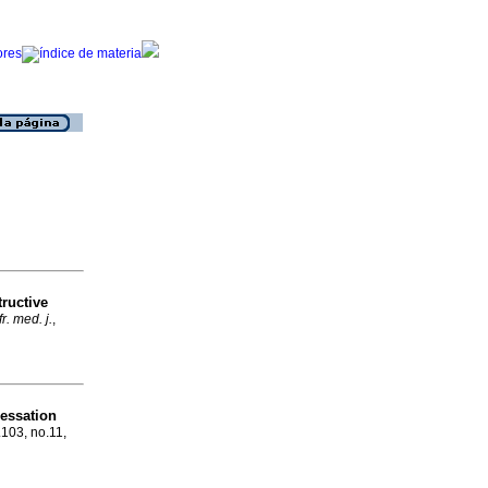
ructive
r. med. j.
,
essation
.103, no.11,