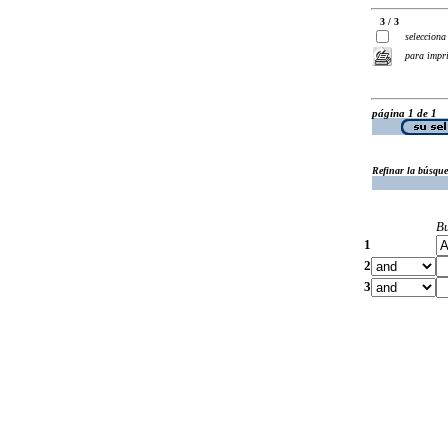
3 / 3
selecciona
para impr
página 1 de 1
Refinar la búsqu
B
1
2
3