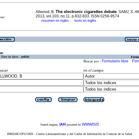
The electronic cigarettes debate
Allwood, B.
.
SAMJ, S. Afr
2013, vol.103, no.11, p.832-833. ISSN 0256-9574
imir
resumen en inglés
texto en inglés
·
·
eda
Base de datos :
article
Formu
Formulario libre
For
Buscar por :
uscar
en el campo
iAH
WWWISIS
Search engine:
powered by
BIREME/OPS/OMS - Centro Latinoamericano y del Caribe de Información en Ciencias de la Salud