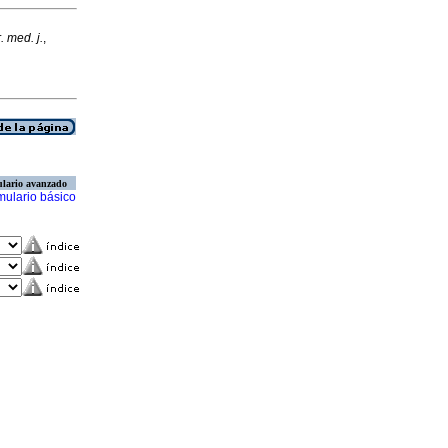
. med. j.
,
lario avanzado
mulario básico