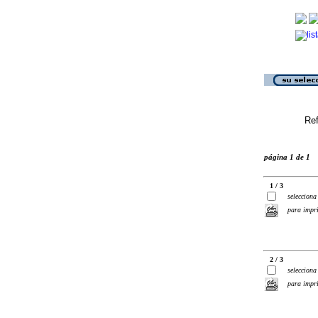
Ref
página 1 de 1
1 / 3
selecciona
para impr
2 / 3
selecciona
para impr