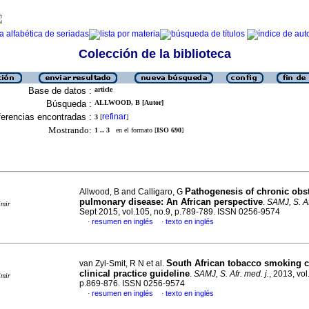
Colección de la biblioteca
Base de datos :
article
Búsqueda :
ALLWOOD, B [Autor]
erencias encontradas :
refinar
3
[
]
Mostrando:
1 .. 3
en el formato [
ISO 690
]
Pathogenesis of chronic obst
Allwood, B and Calligaro, G
pulmonary disease: An African perspective
.
SAMJ, S. Af
imir
Sept 2015, vol.105, no.9, p.789-789. ISSN 0256-9574
resumen en inglés
texto en inglés
·
·
South African tobacco smoking c
van Zyl-Smit, R N et al.
clinical practice guideline
.
SAMJ, S. Afr. med. j.
, 2013, vol
imir
p.869-876. ISSN 0256-9574
resumen en inglés
texto en inglés
·
·