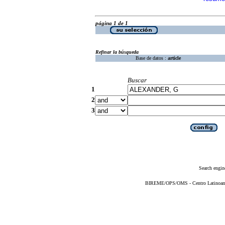
página 1 de 1
Refinar la búsqueda
Base de datos :
article
Buscar
1
2
3
Search engin
BIREME/OPS/OMS - Centro Latinoameri