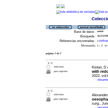
Colecció
Base de datos :
article
Búsqueda :
ALEXANDE
Referencias encontradas :
refina
2
[
Mostrando:
1 .. 2
en el
página 1 de 1
1 / 2
selecciona
Kistan, D 
with red
para imprimir
2022, vol.
resume
·
2 / 2
selecciona
Alexander
oesophag
para imprimir
surg.
, Jun
resume
·