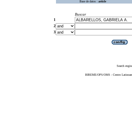
Base de datos :
article
Buscar
1
2
3
Search engin
BIREME/OPS/OMS - Centro Latinoameri