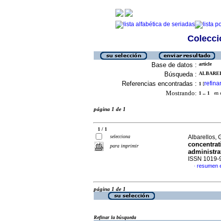
Colecció
Base de datos :
article
Búsqueda :
ALBAREL
Referencias encontradas :
refina
1
[
Mostrando:
1 .. 1
en el
página 1 de 1
1 / 1
selecciona
Albarellos, G
concentrat
para imprimir
administra
ISSN 1019-
resumen e
·
página 1 de 1
Refinar la búsqueda