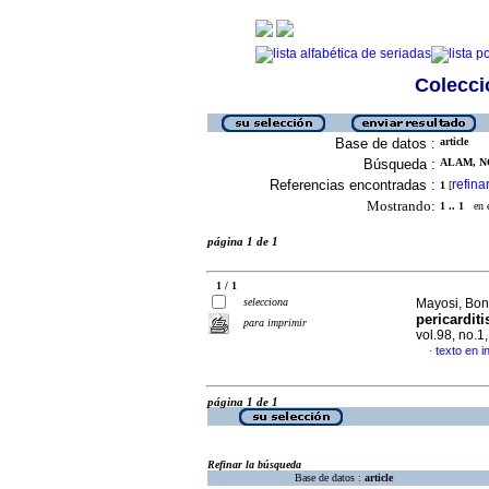
Colecció
Base de datos :
article
Búsqueda :
ALAM, N
Referencias encontradas :
refina
1
[
Mostrando:
1 .. 1
en el
página 1 de 1
1 / 1
selecciona
Mayosi, Bon
pericardit
para imprimir
vol.98, no.
texto en i
·
página 1 de 1
Refinar la búsqueda
Base de datos :
article