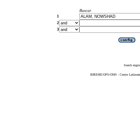
Buscar
1
2
3
Search engin
BIREME/OPS/OMS - Centro Latinoameri