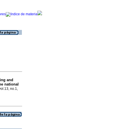
ing and
he national
vol.13, no.1,