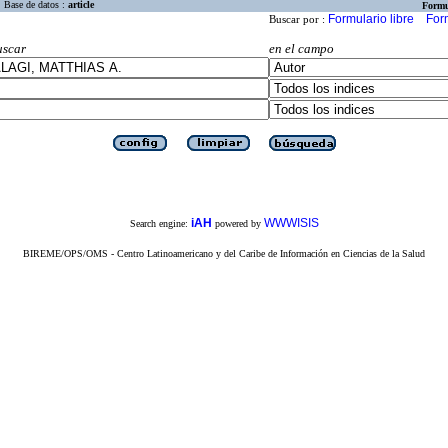
Base de datos :
article
Formu
Formulario libre
For
Buscar por :
uscar
en el campo
iAH
WWWISIS
Search engine:
powered by
BIREME/OPS/OMS - Centro Latinoamericano y del Caribe de Información en Ciencias de la Salud