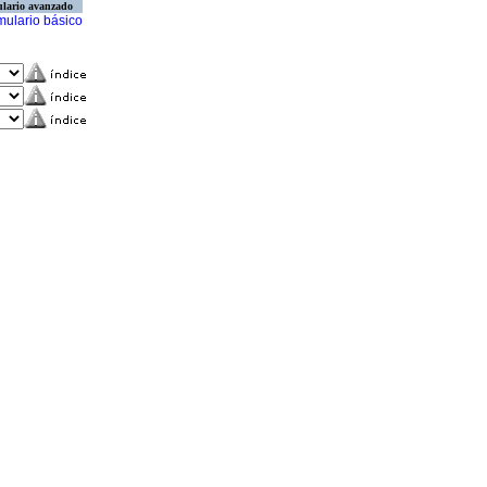
lario avanzado
mulario básico