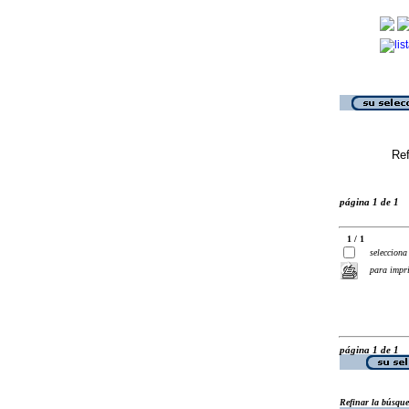
Ref
página 1 de 1
1 / 1
selecciona
para impr
página 1 de 1
Refinar la búsqu