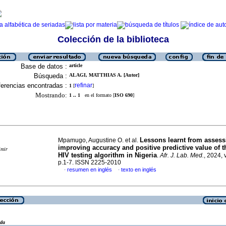
Colección de la biblioteca
Base de datos :
article
Búsqueda :
ALAGI, MATTHIAS A. [Autor]
erencias encontradas :
refinar
1
[
]
Mostrando:
1 .. 1
en el formato [
ISO 690
]
Lessons learnt from assess
Mpamugo, Augustine O. et al.
improving accuracy and positive predictive value of t
imir
HIV testing algorithm in Nigeria
.
Afr. J. Lab. Med.
, 2024, 
p.1-7. ISSN 2225-2010
resumen en inglés
texto en inglés
·
·
eda