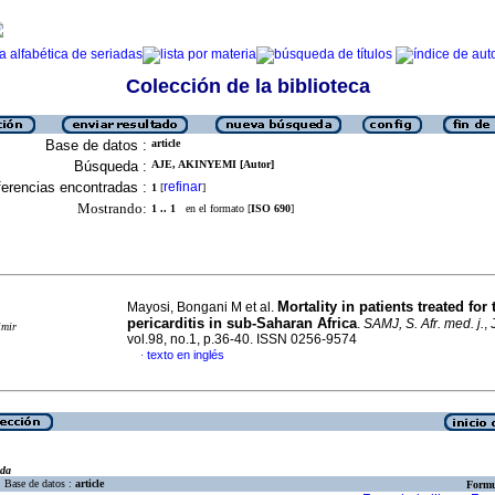
Colección de la biblioteca
Base de datos :
article
Búsqueda :
AJE, AKINYEMI [Autor]
erencias encontradas :
refinar
1
[
]
Mostrando:
1 .. 1
en el formato [
ISO 690
]
Mortality in patients treated for
Mayosi, Bongani M et al.
pericarditis in sub-Saharan Africa
.
SAMJ, S. Afr. med. j.
,
imir
vol.98, no.1, p.36-40. ISSN 0256-9574
texto en inglés
·
eda
Base de datos :
article
Formu