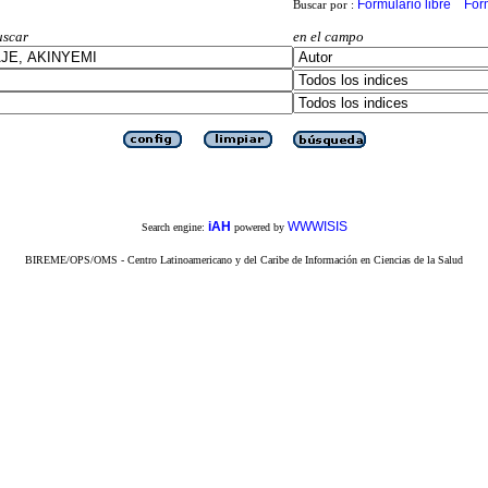
Formulario libre
For
Buscar por :
uscar
en el campo
iAH
WWWISIS
Search engine:
powered by
BIREME/OPS/OMS - Centro Latinoamericano y del Caribe de Información en Ciencias de la Salud