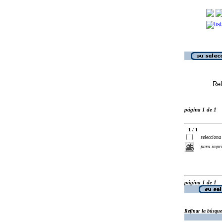
Ref
página 1 de 1
1 / 1
selecciona
para impr
página 1 de 1
Refinar la búsqu