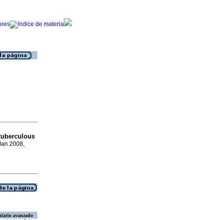
 tuberculous
 Jan 2008,
lario avanzado