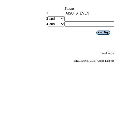
Buscar
1
2
3
Search engin
BIREME/OPS/OMS - Centro Latinoameri