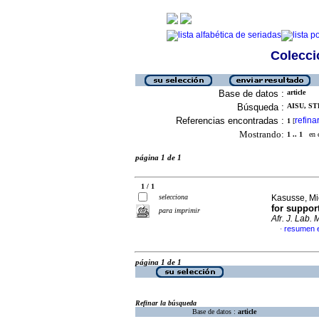
Colecció
Base de datos :
article
Búsqueda :
AISU, ST
Referencias encontradas :
refina
1
[
Mostrando:
1 .. 1
en el
página 1 de 1
1 / 1
selecciona
Kasusse, Mic
for suppor
para imprimir
Afr. J. Lab. 
resumen e
·
página 1 de 1
Refinar la búsqueda
Base de datos :
article