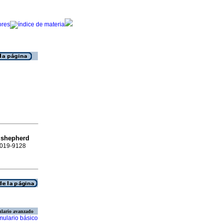
n shepherd
 1019-9128
lario avanzado
mulario básico