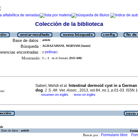
Colección de la biblioteca
Base de datos :
article
Búsqueda :
AGHAZAMANI, MARYAM [Autor]
erencias encontradas :
refinar
1
[
]
Mostrando:
1 .. 1
en el formato [
ISO 690
]
Intestinal dermoid cyst in a Germa
Saberi, Mehdi et al.
dog
.
J. S. Afr. Vet. Assoc.
, 2013, vol.84, no.1, p.01-03. ISSN
imir
resumen en inglés
texto en inglés
·
·
eda
Base de datos :
article
Formu
Formulario libre
For
Buscar por :