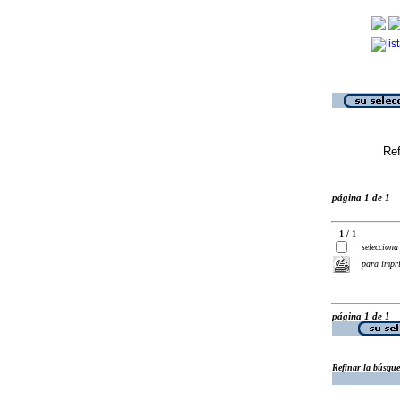
Ref
página 1 de 1
1 / 1
selecciona
para impr
página 1 de 1
Refinar la búsqu