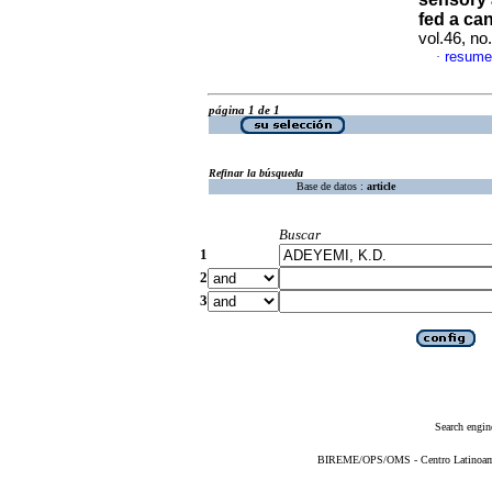
fed a ca
vol.46, n
resume
·
página 1 de 1
Refinar la búsqueda
Base de datos :
article
Buscar
1
2
3
Search engin
BIREME/OPS/OMS - Centro Latinoameri