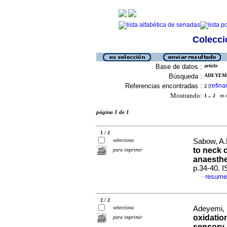
Colecció
Base de datos :
article
Búsqueda :
ADEYEMI,
Referencias encontradas :
refina
2
[
Mostrando:
1 .. 2
en el
página 1 de 1
1 / 2
selecciona
Sabow, A.B
to neck 
para imprimir
anaesthe
p.34-40. 
resume
·
2 / 2
selecciona
Adeyemi, K
oxidatio
para imprimir
sensory 