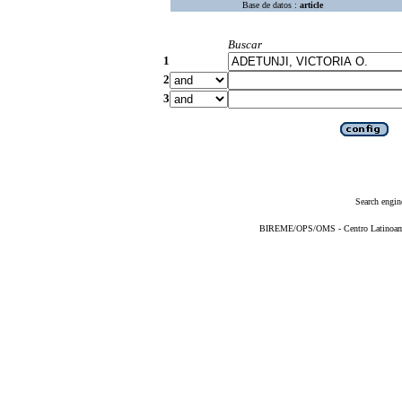
Base de datos :
article
Buscar
1
2
3
Search engin
BIREME/OPS/OMS - Centro Latinoameri