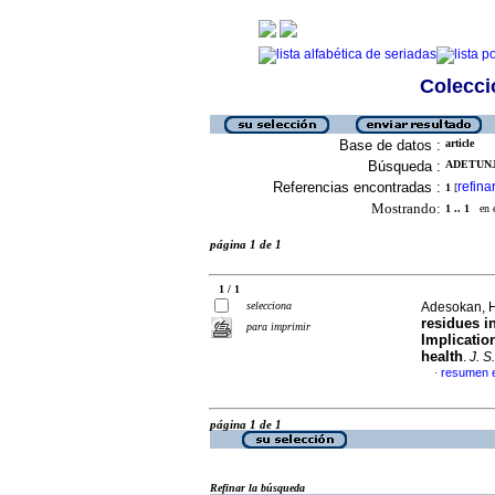
Colecció
Base de datos :
article
Búsqueda :
ADETUNJI
Referencias encontradas :
refina
1
[
Mostrando:
1 .. 1
en el
página 1 de 1
1 / 1
selecciona
Adesokan, H
residues i
para imprimir
Implicatio
health
.
J. S
resumen e
·
página 1 de 1
Refinar la búsqueda