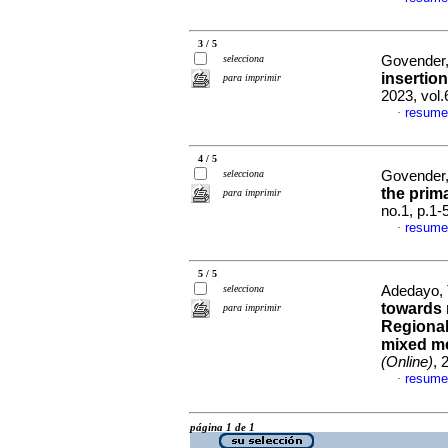
3 / 5
selecciona
Govender, 
insertion
para imprimir
2023, vol.
resume
·
4 / 5
selecciona
Govender, 
the prim
para imprimir
no.1, p.1
resume
·
5 / 5
selecciona
Adedayo, 
towards 
para imprimir
Regional
mixed m
(Online)
, 
resume
·
página 1 de 1