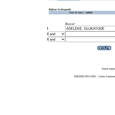
Refinar la búsqueda
Base de datos :
article
Buscar
1
2
3
Search engin
BIREME/OPS/OMS - Centro Latinoameri