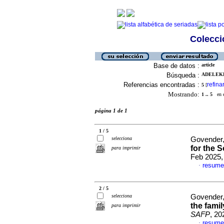
Colecció
Base de datos :
article
Búsqueda :
ADELEKE
Referencias encontradas :
refina
5
[
Mostrando:
1 .. 5
en el
página 1 de 1
1 / 5
selecciona
Govender, 
for the S
para imprimir
Feb 2025,
resume
·
2 / 5
selecciona
Govender, 
the fami
para imprimir
SAFP
, 20
resume
·