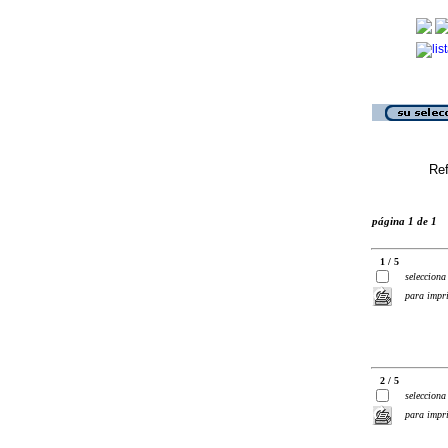
Ref
página 1 de 1
1 / 5
selecciona
para impr
2 / 5
selecciona
para impr