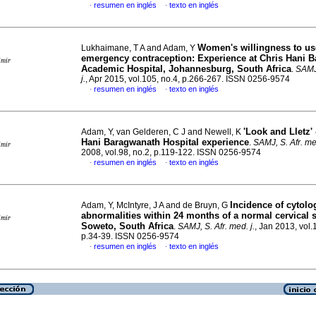
resumen en inglés
texto en inglés
·
·
Women's willingness to us
Lukhaimane, T A and Adam, Y
emergency contraception: Experience at Chris Hani 
imir
Academic Hospital, Johannesburg, South Africa
.
SAMJ,
j.
, Apr 2015, vol.105, no.4, p.266-267. ISSN 0256-9574
resumen en inglés
texto en inglés
·
·
'Look and Lletz' 
Adam, Y, van Gelderen, C J and Newell, K
Hani Baragwanath Hospital experience
.
SAMJ, S. Afr. med
imir
2008, vol.98, no.2, p.119-122. ISSN 0256-9574
resumen en inglés
texto en inglés
·
·
Incidence of cytolo
Adam, Y, McIntyre, J A and de Bruyn, G
abnormalities within 24 months of a normal cervical 
imir
Soweto, South Africa
.
SAMJ, S. Afr. med. j.
, Jan 2013, vol.
p.34-39. ISSN 0256-9574
resumen en inglés
texto en inglés
·
·