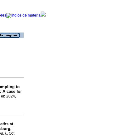
ampling to
: A case for
 Feb 2024,
aths at
sburg,
d. j.
, Oct