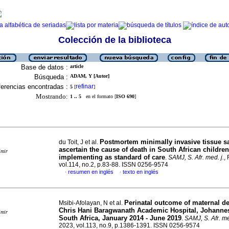
Colección de la biblioteca
Base de datos :
article
Búsqueda :
ADAM, Y [Autor]
erencias encontradas :
refinar
5
[
]
Mostrando:
1 .. 5
en el formato [
ISO 690
]
Postmortem minimally invasive tissue s
du Toit, J et al.
ascertain the cause of death in South African children
imir
implementing as standard of care
.
SAMJ, S. Afr. med. j.
,
vol.114, no.2, p.83-88. ISSN 0256-9574
resumen en inglés
texto en inglés
·
·
Perinatal outcome of maternal de
Msibi-Afolayan, N et al.
Chris Hani Baragwanath Academic Hospital, Johanne
imir
South Africa, January 2014 - June 2019
.
SAMJ, S. Afr. me
2023, vol.113, no.9, p.1386-1391. ISSN 0256-9574