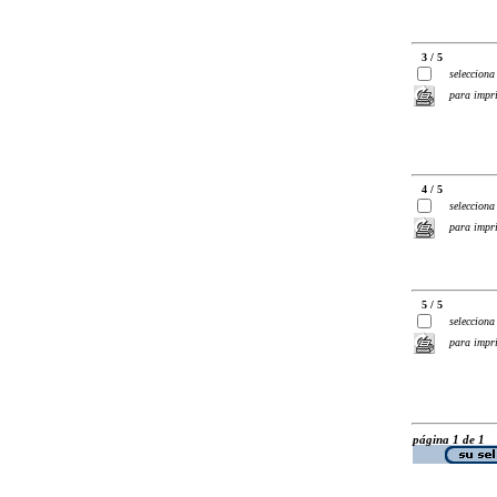
3 / 5
selecciona
para impr
4 / 5
selecciona
para impr
5 / 5
selecciona
para impr
página 1 de 1