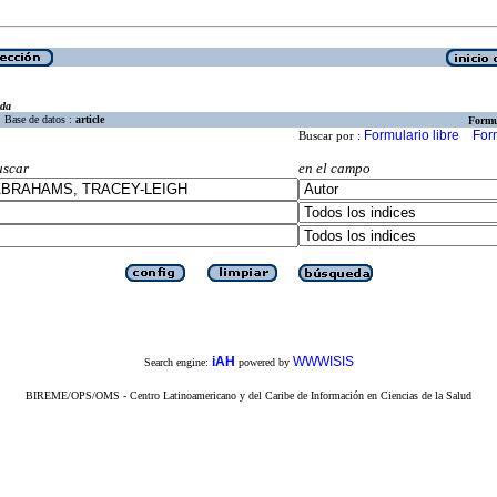
eda
Base de datos :
article
Formu
Formulario libre
For
Buscar por :
uscar
en el campo
iAH
WWWISIS
Search engine:
powered by
BIREME/OPS/OMS - Centro Latinoamericano y del Caribe de Información en Ciencias de la Salud