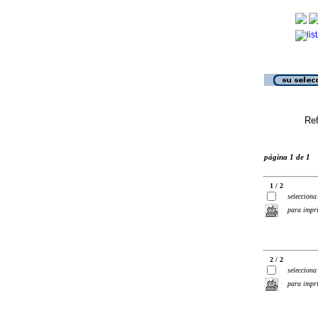
Ref
página 1 de 1
1 / 2
selecciona
para impr
2 / 2
selecciona
para impr