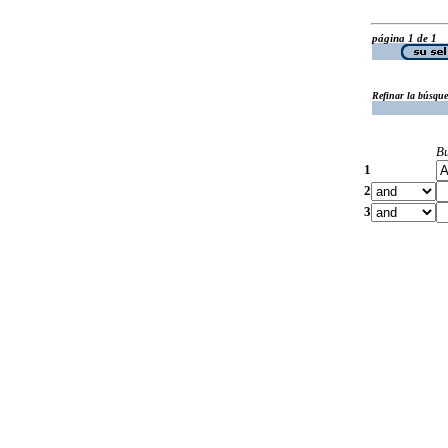
página 1 de 1
Refinar la búsqu
B
1
2
3