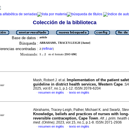
Colección de la biblioteca
Base de datos :
article
Búsqueda :
ABRAHAMS, TRACEY-LEIGH [Autor]
erencias encontradas :
refinar
2
[
]
Mostrando:
1 .. 2
en el formato [
ISO 690
]
Implementation of the patient safet
Mash, Robert J. et al.
guideline in district health services, Western Cape
.
SA
imir
2025, vol.67, no.1, p.1-12. ISSN 2078-6204
resumen en inglés
texto en inglés
·
·
Abrahams, Tracey-Leigh, Pather, Michael K. and Swartz, Ste
Knowledge, beliefs and practices of nurses with long
imir
reversible contraception, Cape Town
.
Afr. j. prim. health
med. (Online)
, 2023, vol.15, no.1, p.1-8. ISSN 2071-2936
resumen en inglés
texto en inglés
·
·