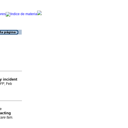
y incident
FP
, Feb
ve
-acting
 care fam.