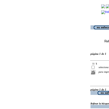
Ref
página 1 de 1
1 / 1
selecciona
para impr
página 1 de 1
Refinar la búsqu