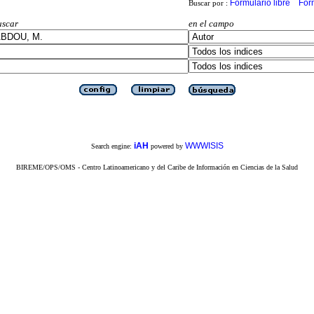
Formulario libre
For
Buscar por :
uscar
en el campo
iAH
WWWISIS
Search engine:
powered by
BIREME/OPS/OMS - Centro Latinoamericano y del Caribe de Información en Ciencias de la Salud