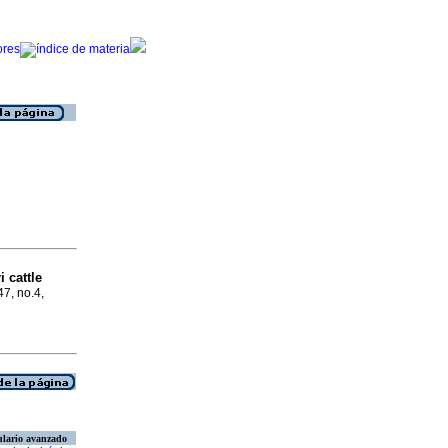
 cattle
47, no.4,
lario avanzado