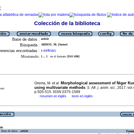
Colección de la biblioteca
Base de datos :
article
Búsqueda :
ABDOU, M. [Autor]
erencias encontradas :
refinar
1
[
]
Mostrando:
1 .. 1
en el formato [
ISO 690
]
Morphological assessment of Niger Kuri
Grema, M. et al.
using multivariate methods
.
S. Afr. j. anim. sci.
, 2017, vol.
imir
p.505-515. ISSN 0375-1589
resumen en inglés
texto en inglés
·
·
eda
Base de datos :
article
Formu