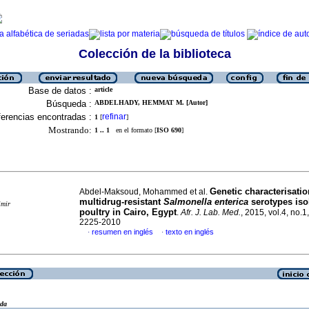
Colección de la biblioteca
Base de datos :
article
Búsqueda :
ABDELHADY, HEMMAT M. [Autor]
erencias encontradas :
refinar
1
[
]
Mostrando:
1 .. 1
en el formato [
ISO 690
]
Genetic characterisatio
Abdel-Maksoud, Mohammed et al.
multidrug-resistant
Salmonella enterica
serotypes iso
imir
poultry in Cairo, Egypt
.
Afr. J. Lab. Med.
, 2015, vol.4, no.1
2225-2010
resumen en inglés
texto en inglés
·
·
eda