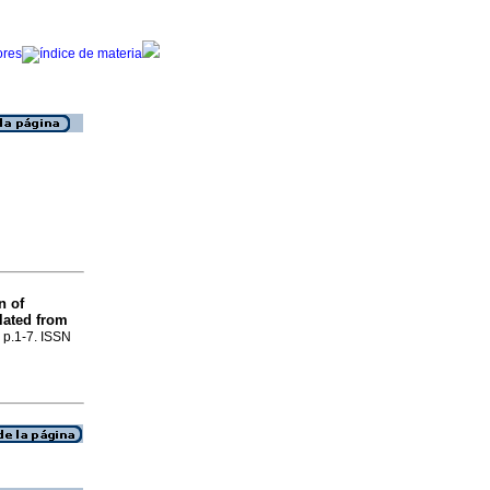
n of
lated from
, p.1-7. ISSN