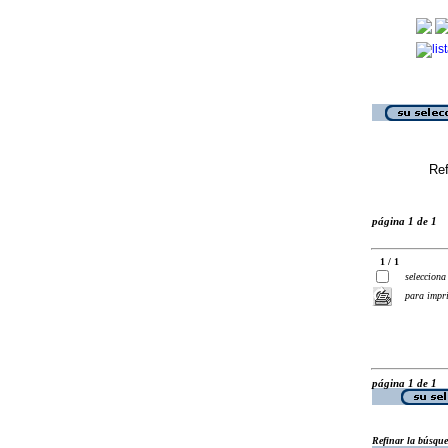
Ref
página 1 de 1
1 / 1
selecciona
para impr
página 1 de 1
Refinar la búsqu