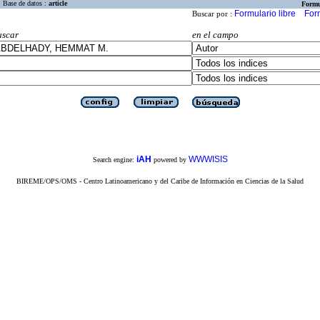
Base de datos :
article
Formu
Formulario libre
For
Buscar por :
uscar
en el campo
iAH
WWWISIS
Search engine:
powered by
BIREME/OPS/OMS - Centro Latinoamericano y del Caribe de Información en Ciencias de la Salud