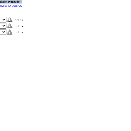
lario avanzado
mulario básico