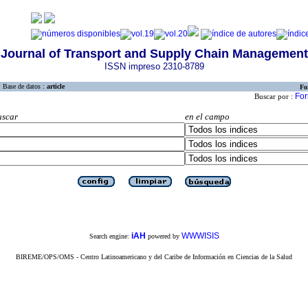
Journal of Transport and Supply Chain Management
ISSN impreso 2310-8789
Base de datos :
article
Fo
For
Buscar por :
uscar
en el campo
iAH
WWWISIS
Search engine:
powered by
BIREME/OPS/OMS - Centro Latinoamericano y del Caribe de Información en Ciencias de la Salud