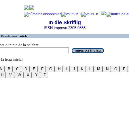
In die Skriflig
ISSN impreso 2305-0853
Base de datos :
article
bra o inicio de la palabra:
la letra inicial