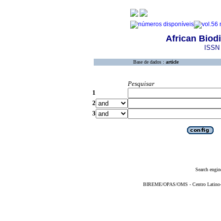
African Biod
ISSN 
Base de dados :
article
Pesquisar
1
2
3
Search engin
BIREME/OPAS/OMS - Centro Latino-Am